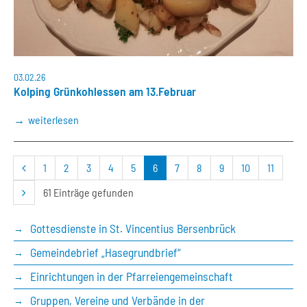
03.02.26
Kolping Grünkohlessen am 13.Februar
weiterlesen
vorherige
1
2
3
4
5
6
7
8
9
10
11
Seite
nächste
61 Einträge gefunden
Seite
Gottesdienste in St. Vincentius Bersenbrück
Gemeindebrief „Hasegrundbrief“
Einrichtungen in der Pfarreiengemeinschaft
Gruppen, Vereine und Verbände in der