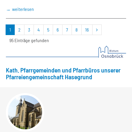
weiterlesen
nächste
1
2
3
4
5
6
7
8
16
Seite
95 Einträge gefunden
Kath. Pfarrgemeinden und Pfarrbüros unserer
Pfarreiengemeinschaft Hasegrund