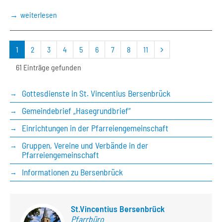
weiterlesen
nächste
1
2
3
4
5
6
7
8
11
Seite
61 Einträge gefunden
Gottesdienste in St. Vincentius Bersenbrück
Gemeindebrief „Hasegrundbrief“
Einrichtungen in der Pfarreiengemeinschaft
Gruppen, Vereine und Verbände in der
Pfarreiengemeinschaft
Informationen zu Bersenbrück
St.Vincentius Bersenbrück
Pfarrbüro