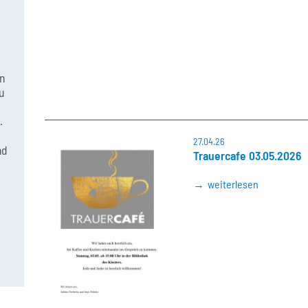
n
u
.
27.04.26
nd
Trauercafe 03.05.2026
weiterlesen