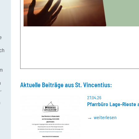
e
ch
am
n
Aktuelle Beiträge aus St. Vincentius:
,
27.04.26
n
Pfarrbüro Lage-Rieste
weiterlesen