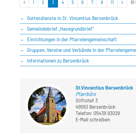
vorherige
nächst
1
2
3
4
5
6
7
8
11
61
Seite
Seite
Gottesdienste in St. Vincentius Bersenbrück
Gemeindebrief „Hasegrundbrief“
Einrichtungen in der Pfarreiengemeinschaft
Gruppen, Vereine und Verbände in der Pfarreiengeme
Informationen zu Bersenbrück
St.Vincentius Bersenbrück
Pfarrbüro
Stiftshof 3
49593 Bersenbrück
Telefon:
05439 93029
E-Mail schreiben