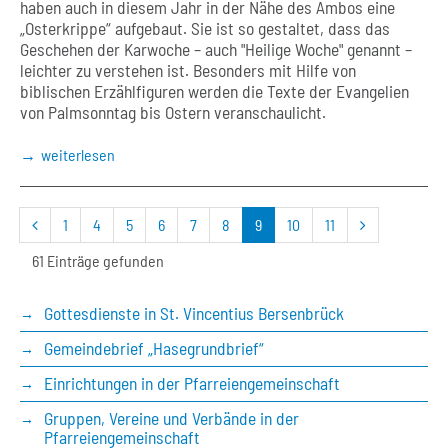
haben auch in diesem Jahr in der Nähe des Ambos eine
„Osterkrippe“ aufgebaut. Sie ist so gestaltet, dass das
Geschehen der Karwoche – auch "Heilige Woche" genannt –
leichter zu verstehen ist. Besonders mit Hilfe von
biblischen Erzählfiguren werden die Texte der Evangelien
von Palmsonntag bis Ostern veranschaulicht.
weiterlesen
vorherige
nächste
1
4
5
6
7
8
9
10
11
Seite
Seite
61 Einträge gefunden
Gottesdienste in St. Vincentius Bersenbrück
Gemeindebrief „Hasegrundbrief“
Einrichtungen in der Pfarreiengemeinschaft
Gruppen, Vereine und Verbände in der
Pfarreiengemeinschaft