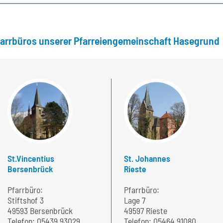
farrbüros unserer Pfarreiengemeinschaft Hasegrund
St.Vincentius
St. Johannes
Bersenbrück
Rieste
Pfarrbüro:
Pfarrbüro:
Stiftshof 3
Lage 7
49593 Bersenbrück
49597 Rieste
Telefon:
05439 93029
Telefon:
05464 91080