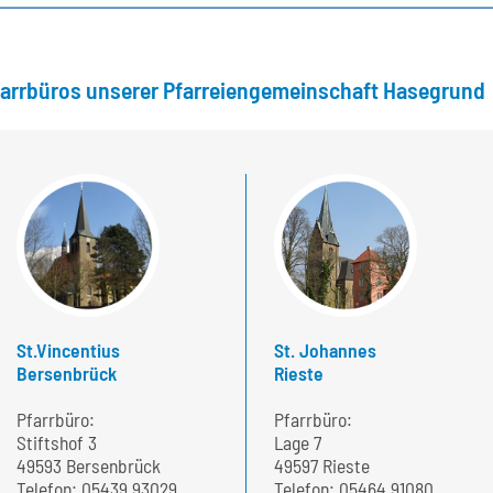
farrbüros unserer Pfarreiengemeinschaft Hasegrund
St.Vincentius
St. Johannes
Bersenbrück
Rieste
Pfarrbüro:
Pfarrbüro:
Stiftshof 3
Lage 7
49593 Bersenbrück
49597 Rieste
Telefon:
05439 93029
Telefon:
05464 91080