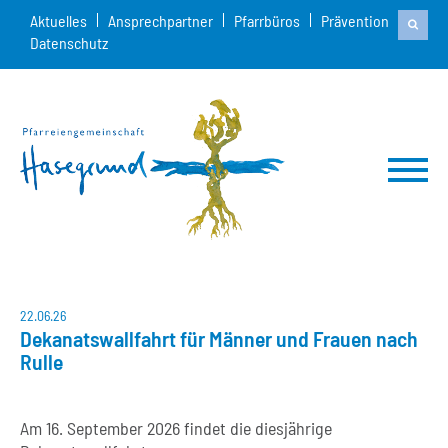
Aktuelles
Ansprechpartner
Pfarrbüros
Prävention
Datenschutz
22.06.26
Dekanatswallfahrt für Männer und Frauen nach
Rulle
Am
16
.
September 2026
fin
d
et die diesjährige