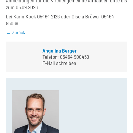
Anmeldungen für die Kirchengemeinde
Alfhausen
bitte
bis
zum
05.09.2026
b
ei Karin Kock
05464 2126
oder Gisela
Brüwer
05464
95066
.
Zurück
Angelina Berger
Telefon:
05464 900459
E-Mail schreiben