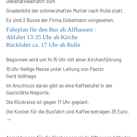
Dekanats
w
allfahrt zum
Gnadenbild der
schmerzhaften Mutter nach
Rulle
statt.
Es sind 2 Busse der F
irma
Dobelmann vorgesehen.
Fahrplan für den Bus ab
Alfhausen
:
Abfahrt
13:35 Uhr
ab Kirche
Rückfahrt ca
.
17 Uhr
ab
Rulle
Begonnen wird
um 14:
15
Uhr
mit einer
Kirchenführung
15 Uhr
Heilige Messe
unter Leitung von Pastor
Gerd
Voßhage
.
Im Anschluss daran gibt es ein
e
Kaffeetafel
in der
Gaststätte
Nieporte
.
Die Rückreise ist
gegen 17 Uhr
geplant.
Die Kosten für die Busfahrt und Kaffee betragen
35
Euro.