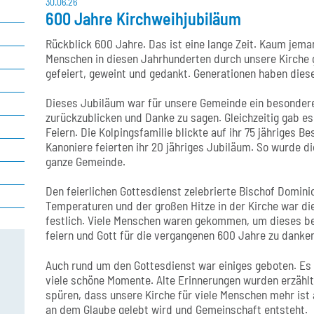
30.06.26
600 Jahre Kirchweihjubiläum
Rückblick 600 Jahre. Das ist eine lange Zeit. Kaum jeman
Menschen in diesen Jahrhunderten durch unsere Kirche 
gefeiert, geweint und gedankt. Generationen haben diese
Dieses Jubiläum war für unsere Gemeinde ein besonder
zurückzublicken und Danke zu sagen. Gleichzeitig gab e
Feiern. Die Kolpingsfamilie blickte auf ihr 75 jähriges B
Kanoniere feierten ihr 20 jähriges Jubiläum. So wurde di
ganze Gemeinde.
Den feierlichen Gottesdienst zelebrierte Bischof Domin
Temperaturen und der großen Hitze in der Kirche war 
festlich. Viele Menschen waren gekommen, um dieses 
feiern und Gott für die vergangenen 600 Jahre zu danken
Auch rund um den Gottesdienst war einiges geboten. E
viele schöne Momente. Alte Erinnerungen wurden erzähl
spüren, dass unsere Kirche für viele Menschen mehr ist al
an dem Glaube gelebt wird und Gemeinschaft entsteht.