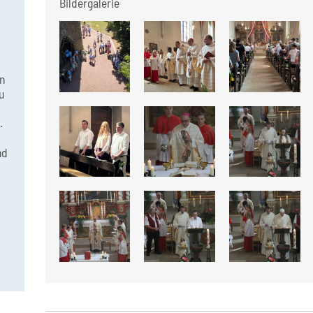
Bildergalerie
n
u
.
nd