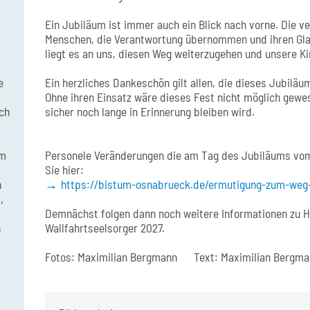
Ein Jubiläum ist immer auch ein Blick nach vorne. Die 
Menschen, die Verantwortung übernommen und ihren Gla
liegt es an uns, diesen Weg weiterzugehen und unsere Ki
Ein herzliches Dankeschön gilt allen, die dieses Jubiläu
e
Ohne ihren Einsatz wäre dieses Fest nicht möglich gewes
sicher noch lange in Erinnerung bleiben wird.
ch
Personele Veränderungen die am Tag des Jubiläums vom
am
Sie hier:
https://bistum-osnabrueck.de/ermutigung-zum-weg-
n
,
Demnächst folgen dann noch weitere Informationen zu H
Wallfahrtseelsorger 2027.
n
Fotos: Maximilian Bergmann Text: Maximilian Bergm